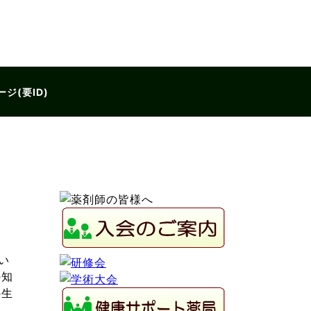
ジ(要ID)
い
の知
の生