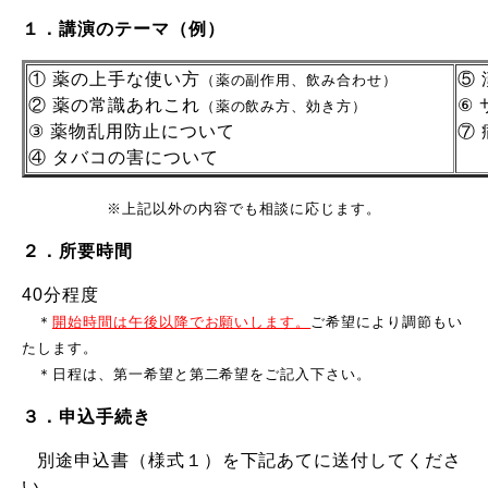
１．
講演のテーマ（例）
① 薬の上手な使い方
⑤
（薬の副作用、飲み合わせ）
② 薬の常識あれこれ
⑥
（薬の飲み方、効き方）
③ 薬物乱用防止について
⑦
④ タバコの害について
※上記以外の内容でも相談に応じます。
２．所要時間
40分程度
＊
開始時間は午後以降でお願いします。
ご希望により調節もい
たします。
＊日程は、第一希望と第二希望をご記入下さい。
３．申込手続き
別途申込書（様式１）を下記あてに送付してくださ
い。