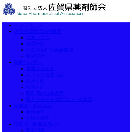
トップページ
佐賀県薬剤師会の概要
ごあいさつ
役員一覧
佐賀県薬剤師会組織図
薬局統計
県民の皆様へ
禁煙サポート
ちょっと役立つ話
お薬手帳
救急対応
薬剤師の出前講座
吸入サポート薬剤師がいる薬局
研修会・学術大会
研修会等
学術大会等
薬剤師・医療関係の方
薬局開設