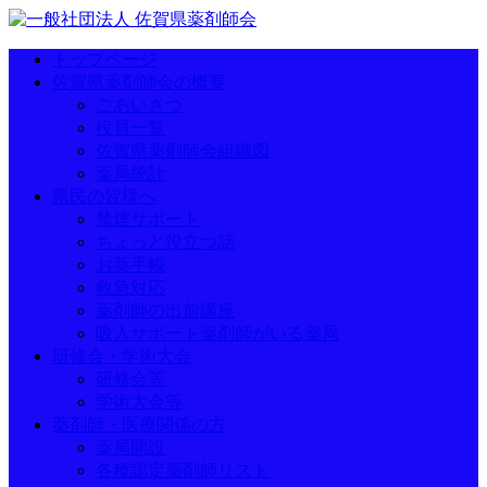
トップページ
佐賀県薬剤師会の概要
ごあいさつ
役員一覧
佐賀県薬剤師会組織図
薬局統計
県民の皆様へ
禁煙サポート
ちょっと役立つ話
お薬手帳
救急対応
薬剤師の出前講座
吸入サポート薬剤師がいる薬局
研修会・学術大会
研修会等
学術大会等
薬剤師・医療関係の方
薬局開設
各種認定薬剤師リスト